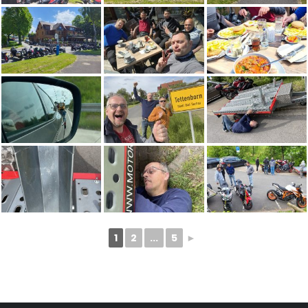
1
2
...
5
►