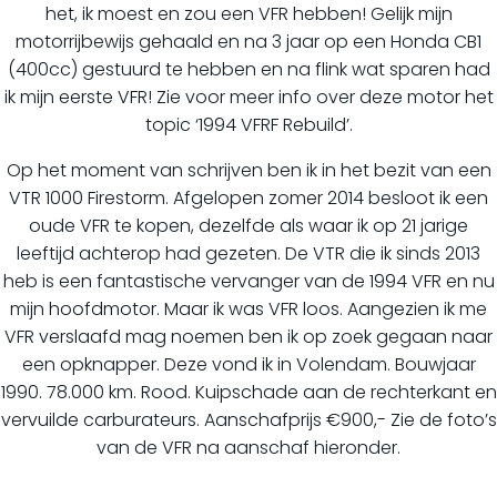
het, ik moest en zou een VFR hebben! Gelijk mijn
motorrijbewijs gehaald en na 3 jaar op een Honda CB1
(400cc) gestuurd te hebben en na flink wat sparen had
ik mijn eerste VFR! Zie voor meer info over deze motor het
topic ‘1994 VFRF Rebuild’.
Op het moment van schrijven ben ik in het bezit van een
VTR 1000 Firestorm. Afgelopen zomer 2014 besloot ik een
oude VFR te kopen, dezelfde als waar ik op 21 jarige
leeftijd achterop had gezeten. De VTR die ik sinds 2013
heb is een fantastische vervanger van de 1994 VFR en nu
mijn hoofdmotor. Maar ik was VFR loos. Aangezien ik me
VFR verslaafd mag noemen ben ik op zoek gegaan naar
een opknapper. Deze vond ik in Volendam. Bouwjaar
1990. 78.000 km. Rood. Kuipschade aan de rechterkant en
vervuilde carburateurs. Aanschafprijs €900,- Zie de foto’s
van de VFR na aanschaf hieronder.